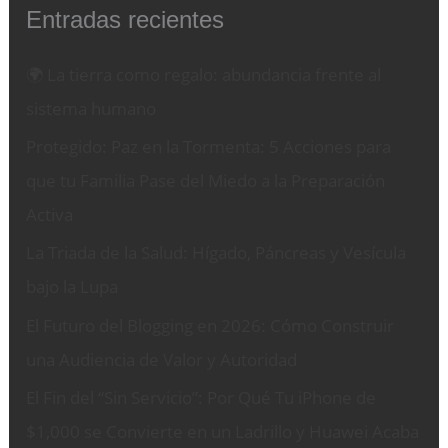
Entradas recientes
🌍 La tierra como regalo: abundancia frente al
sistema humano
Protegido: Paz en la Tormenta: 5 Acciones para
que tu Familia Pase del Miedo a la Preparación
Activa
La Triada de la Salud: Hígado, Páncreas y Vesícula
bajo la Lupa
El Futuro del Blogging en 2026: Cómo Construir
una Audiencia de Valor y Autoridad
El Fin del “Sin Servicio”: Por Qué Tu iPhone de
$1,000 se Convierte en un Ladrillo y Huawei Acaba