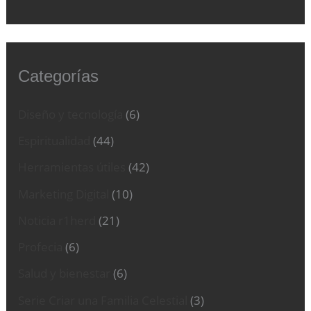
Categorías
Diseño y tecnología
(6)
Espiritualidad
(44)
Herramientas útiles
(42)
Marketing Digital
(10)
Noticia r1herd
(21)
Profecia
(6)
Salud y bienestar
(6)
Serie Criar una Familia Celestial
(3)