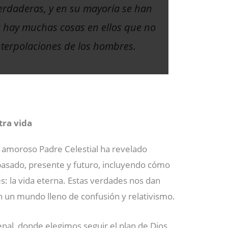
rdaderas, y en su mayoría se han
2 hay muchas cosas en ellos que no
nterpolaciones de los hombres.
–2
tra vida
 amoroso Padre Celestial ha revelado
asado, presente y futuro, incluyendo cómo
s: la vida eterna. Estas verdades nos dan
en un mundo lleno de confusión y relativismo.
nal, donde elegimos seguir el plan de Dios,