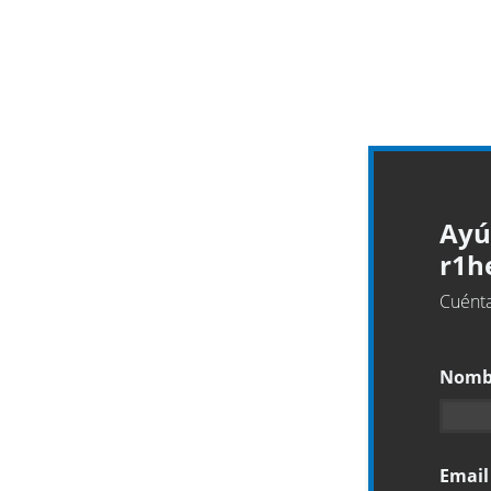
Ayú
r1h
Cuénta
Nomb
Emai