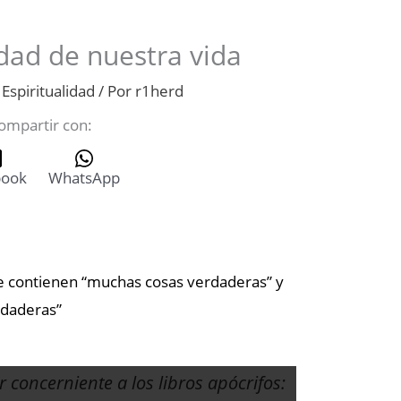
rdad de nuestra vida
,
Espiritualidad
/ Por
r1herd
ompartir con:
book
WhatsApp
 contienen “muchas cosas verdaderas” y
rdaderas”
or concerniente a los libros apócrifos: