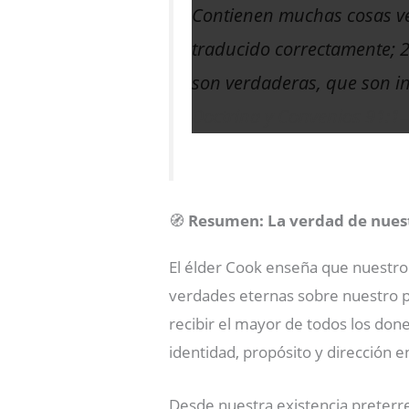
Contienen muchas cosas ve
traducido correctamente; 
son verdaderas, que son i
Doctrina y Convenios 91:1
🧭
Resumen: La verdad de nues
El élder Cook enseña que nuestro
verdades eternas sobre nuestro p
recibir el mayor de todos los done
identidad, propósito y dirección 
Desde nuestra existencia preterre