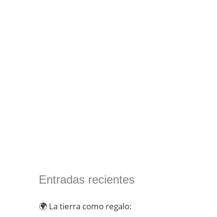
r
p
o
r
:
Entradas recientes
🌍 La tierra como regalo: