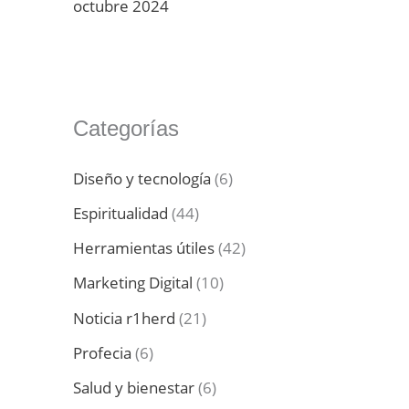
octubre 2024
Identidad divina
Somos hijos de Dios
a existencia preterrenal, hemos sido parte de Su
Categorías
plan eterno.
ra identidad está basada en verdades reveladas, 
Diseño y tecnología
(6)
en opiniones cambiantes.
Espiritualidad
(44)
Herramientas útiles
(42)
Ver y Leer
Marketing Digital
(10)
Noticia r1herd
(21)
Profecia
(6)
Salud y bienestar
(6)