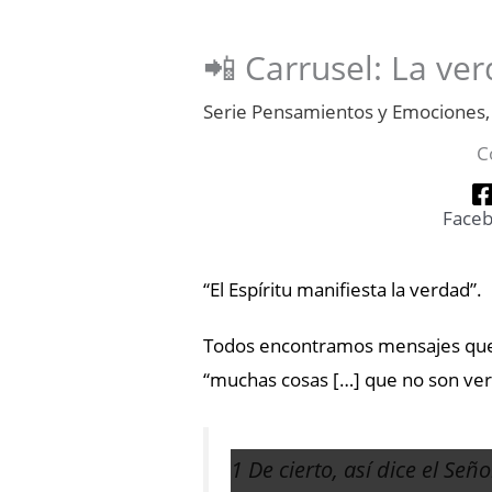
📲 Carrusel: La ve
Serie Pensamientos y Emociones
C
Face
“El Espíritu manifiesta la verdad”.
Todos encontramos mensajes que
“muchas cosas […] que no son ve
1 De cierto, así dice el Señ