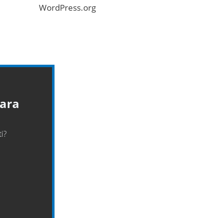
WordPress.org
para
i?