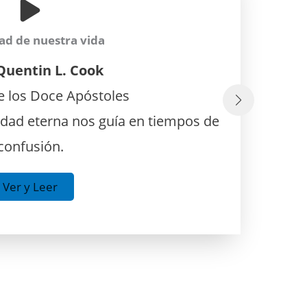
ad de nuestra vida
Quentin L. Cook
Desde l
 los Doce Apóstoles
dad eterna nos guía en tiempos de
🕊️ Nuest
confusión.
Ver y Leer